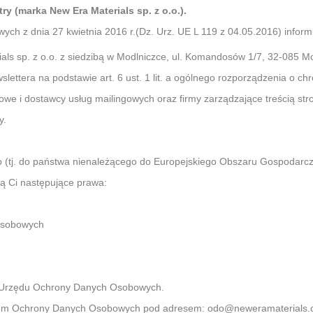
 (marka New Era Materials sp. z o.o.).
ch z dnia 27 kwietnia 2016 r.(Dz. Urz. UE L 119 z 04.05.2016) informu
ls sp. z o.o. z siedzibą w Modlniczce, ul. Komandosów 1/7, 32-085 Mo
ttera na podstawie art. 6 ust. 1 lit. a ogólnego rozporządzenia o ch
e i dostawcy usług mailingowych oraz firmy zarządzające treścią str
y.
 (tj. do państwa nienależącego do Europejskiego Obszaru Gospodarc
ą Ci następujące prawa:
 osobowych
es Urzędu Ochrony Danych Osobowych.
ktorem Ochrony Danych Osobowych pod adresem: odo@neweramaterials