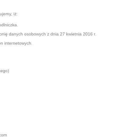
jemy, iż:
dlniczka.
ronię danych osobowych z dnia 27 kwietnia 2016 r.
on internetowych.
zego)
.com