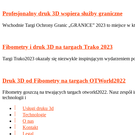
Profesjonalny druk 3D wspiera służby graniczne
Wschodnie Targi Ochrony Granic „GRANICE” 2023 to miejsce w któr
Fibometry i druk 3D na targach Trako 2023
Targi Trako2023 okazały się niezwykle inspirującym wydarzeniem pod
Druk 3D od Fibometry na targach OTWorld2022
Fibometry goszczą na trwających targach otworld2022. Nasz zespół 
technologii i
Usługi druku 3d
Technologie
O nas
Kontakt
Legal