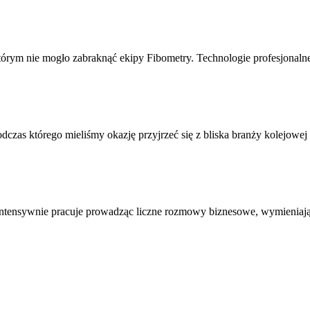
ym nie mogło zabraknąć ekipy Fibometry. Technologie profesjonalneg
czas którego mieliśmy okazję przyjrzeć się z bliska branży kolejowe
intensywnie pracuje prowadząc liczne rozmowy biznesowe, wymieniają