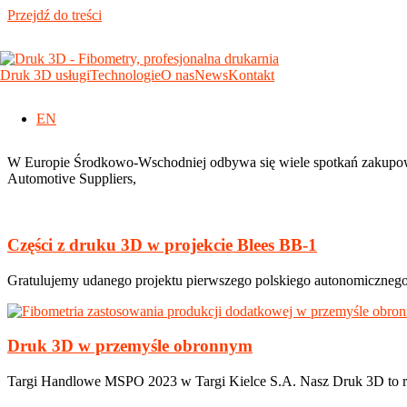
Przejdź do treści
prototypowanie
Druk 3D usługi
Technologie
O nas
News
Kontakt
Wycena
EN
Potencjał druku 3D dla branży motoryzacyjnej
W Europie Środkowo-Wschodniej odbywa się wiele spotkań zakupow
Automotive Suppliers,
Części z druku 3D w projekcie Blees BB-1
Gratulujemy udanego projektu pierwszego polskiego autonomicznego
Druk 3D w przemyśle obronnym
Targi Handlowe MSPO 2023 w Targi Kielce S.A. Nasz Druk 3D to rewo