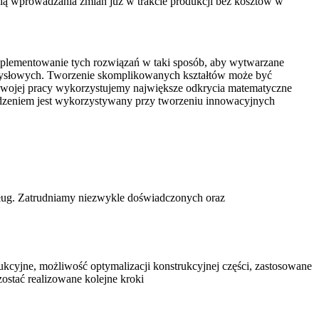
ścią wprowadzania zmian już w trakcie produkcji bez kosztów w
aimplementowanie tych rozwiązań w taki sposób, aby wytwarzane
emysłowych. Tworzenie skomplikowanych kształtów może być
swojej pracy wykorzystujemy największe odkrycia matematyczne
odzeniem jest wykorzystywany przy tworzeniu innowacyjnych
usług. Zatrudniamy niezwykle doświadczonych oraz
ukcyjne, możliwość optymalizacji konstrukcyjnej części, zastosowane
ostać realizowane kolejne kroki