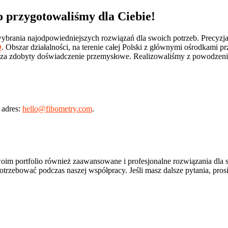
o przygotowaliśmy dla Ciebie!
ybrania najodpowiedniejszych rozwiązań dla swoich potrzeb. Precyzja d
D
. Obszar działalności, na terenie całej Polski z głównymi ośrodkam
erdza zdobyty doświadczenie przemysłowe. Realizowaliśmy z powodze
 adres:
hello@fibometry.com
.
swoim portfolio również zaawansowane i profesjonalne rozwiązania dl
trzebować podczas naszej współpracy. Jeśli masz dalsze pytania, pros