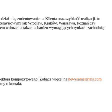
ziałania, zorientowanie na Klienta oraz szybkość realizacji- to
i przemysłowymi jak Wrocław, Kraków, Warszawa, Poznań czy
niem wdrożenia także na bardzo wymagających rynkach zachodniej
a sektora kompozytowego. Zobacz więcej na
neweramaterials.com
imy o kontakt.