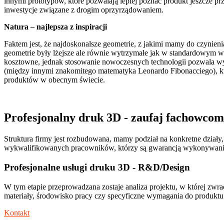
innymi prototypów, które pozwalają lepiej poznać produkt jeszcze p
inwestycje związane z drogim oprzyrządowaniem.
Natura – najlepsza z inspiracji
Faktem jest, że najdoskonalsze geometrie, z jakimi mamy do czynien
geometrie były lżejsze ale równie wytrzymałe jak w standardowym
kosztowne, jednak stosowanie nowoczesnych technologii pozwala w
(między innymi znakomitego matematyka Leonardo Fibonacciego), kt
produktów w obecnym świecie.
Profesjonalny druk 3D - zaufaj fachowcom
Struktura firmy jest rozbudowana, mamy podział na konkretne działy
wykwalifikowanych pracowników, którzy są gwarancją wykonywania p
Profesjonalne usługi druku 3D - R&D/Design
W tym etapie przeprowadzana zostaje analiza projektu, w której zwr
materiały, środowisko pracy czy specyficzne wymagania do produktu.
Kontakt