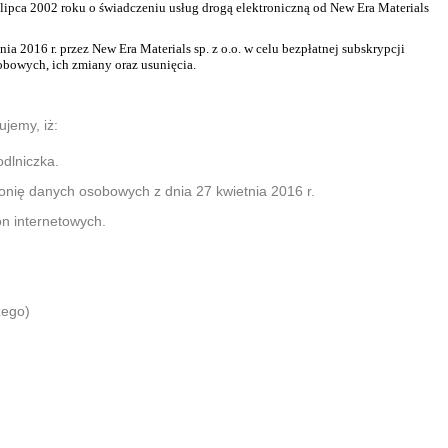
 lipca 2002 roku o świadczeniu usług drogą elektroniczną od New Era Materials
 2016 r. przez New Era Materials sp. z o.o. w celu bezpłatnej subskrypcji
bowych, ich zmiany oraz usunięcia.
jemy, iż:
dlniczka.
ronię danych osobowych z dnia 27 kwietnia 2016 r.
on internetowych.
zego)