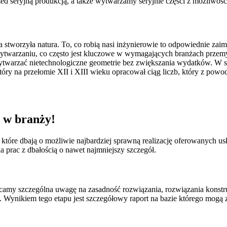
rzed seryjną produkcją, a także wytwarzamy seryjnie części z możliwo
ia stworzyła natura. To, co robią nasi inżynierowie to odpowiednie z
 wytwarzaniu, co często jest kluczowe w wymagających branżach prz
ytwarzać nietechnologiczne geometrie bez zwiększania wydatków. W 
óry na przełomie XII i XIII wieku opracował ciąg liczb, który z pow
 w branży!
, które dbają o możliwie najbardziej sprawną realizację oferowanych 
rac z dbałością o nawet najmniejszy szczegół.
acamy szczególna uwagę na zasadność rozwiązania, rozwiązania konstr
 Wynikiem tego etapu jest szczegółowy raport na bazie którego mogą z