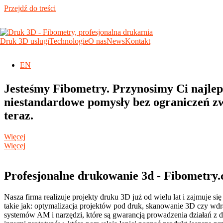
Przejdź do treści
Strona główna
»
O nas
Jesteśmy Fibometry. Przynosimy Ci najleps
Druk 3D usługi
Technologie
O nas
News
Kontakt
Wycena
niestandardowe pomysły bez ograniczeń zw
teraz.
EN
Jesteśmy Fibometry. Przynosimy Ci najleps
niestandardowe pomysły bez ograniczeń zw
teraz.
Więcej
Więcej
Profesjonalne drukowanie 3d - Fibometry
Nasza firma realizuje projekty druku 3D już od wielu lat i zajmuje s
takie jak: optymalizacja projektów pod druk, skanowanie 3D czy w
systemów AM i narzędzi, które są gwarancją prowadzenia działań z d