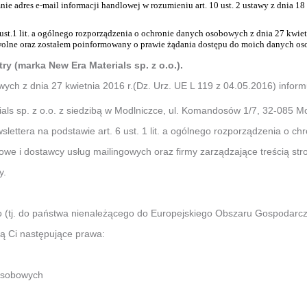
 adres e-mail informacji handlowej w rozumieniu art. 10 ust. 2 ustawy z dnia 18
.1 lit. a ogólnego rozporządzenia o ochronie danych osobowych z dnia 27 kwietnia
wolne oraz zostałem poinformowany o prawie żądania dostępu do moich danych oso
 (marka New Era Materials sp. z o.o.).
ch z dnia 27 kwietnia 2016 r.(Dz. Urz. UE L 119 z 04.05.2016) informu
ls sp. z o.o. z siedzibą w Modlniczce, ul. Komandosów 1/7, 32-085 Mo
ttera na podstawie art. 6 ust. 1 lit. a ogólnego rozporządzenia o ch
e i dostawcy usług mailingowych oraz firmy zarządzające treścią str
y.
 (tj. do państwa nienależącego do Europejskiego Obszaru Gospodarc
ą Ci następujące prawa:
 osobowych