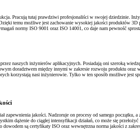
ukcja. Pracują tutaj prawdziwi profesjonaliści w swojej dziedzinie. I
zięki temu możliwe jest zachowanie wysokiej jakości produktów 3D p
wymagań normy ISO 9001 oraz ISO 14001, co daje nam pewność sprost
zez naszych inżynierów aplikacyjnych. Posiadają oni szeroką wiedzę 
achowym doradztwem między innymi w zakresie rozwoju produktu oraz
h korzystają nasi inżynierowie. Tylko w ten sposób możliwe jest spr
kości
ał zapewnienia jakości. Nadzoruje on procesy od samego początku, a 
kim dążenie do ciągłej intensyfikacji działań, co może się przełoży
go dowodem są certyfikaty ISO oraz wewnętrzna norma jakości z zakr