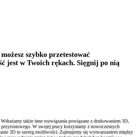
i możesz szybko przetestować
 jest w Twoich rękach. Sięgnij po nią
i możesz szybko przetestować
 jest w Twoich rękach. Sięgnij po nią
 Wdrażamy także inne rozwiązania powiązane z drukowaniem 3D,
ia przyrostowego. W swojej pracy korzystamy z nowoczesnych
kowanie 3D to szereg możliwości. Zajmujemy się wytwarzaniem między