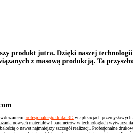
zy produkt jutra. Dzięki naszej technologi
iązanych z masową produkcją. Ta przyszłość
zy produkt jutra. Dzięki naszej technologi
iązanych z masową produkcją. Ta przyszłość
.com
ię wdrażaniem
profesjonalnego druku 3D
w aplikacjach przemysłowych.
drażania nowych materiałów i parametrów w technologiach wytwarzan
bałością o nawet najmniejszy szczegół realizacji. Profesjonalne dru