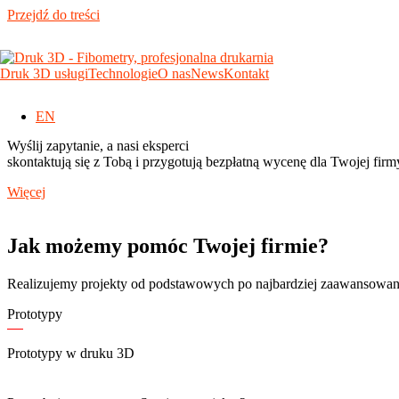
Przejdź do treści
Odkryj możliwości zastosowania naszych technologii
Druk 3D usługi
Technologie
O nas
News
Kontakt
Wycena
Kliknij w (+)
aby dowiedzieć się więcej
Wyślij zapytanie
EN
Wyślij zapytanie, a nasi eksperci
skontaktują się z Tobą i przygotują bezpłatną wycenę dla Twojej firm
Więcej
Jak możemy pomóc Twojej firmie?
Realizujemy projekty od podstawowych po najbardziej zaawansowan
Prototypy
Prototypy w druku 3D