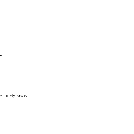
 druku 3D i wytwarzania przyrostowego
y.
e i nietypowe.